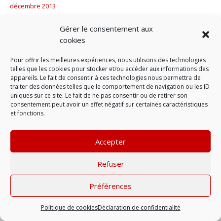
décembre 2013
septembre 2013
Gérer le consentement aux
juillet 2013
cookies
Catégories
Pour offrir les meilleures expériences, nous utilisons des technologies
telles que les cookies pour stocker et/ou accéder aux informations des
Evénement
appareils. Le fait de consentir à ces technologies nous permettra de
Non classé
traiter des données telles que le comportement de navigation ou les ID
uniques sur ce site. Le fait de ne pas consentir ou de retirer son
Nutrition
consentement peut avoir un effet négatif sur certaines caractéristiques
Parcours
et fonctions.
Prépa physique
Accepter
Mentions légales
| © 2022 |
Politique de
confidentialité
Refuser
Préférences
Politique de cookies
Déclaration de confidentialité