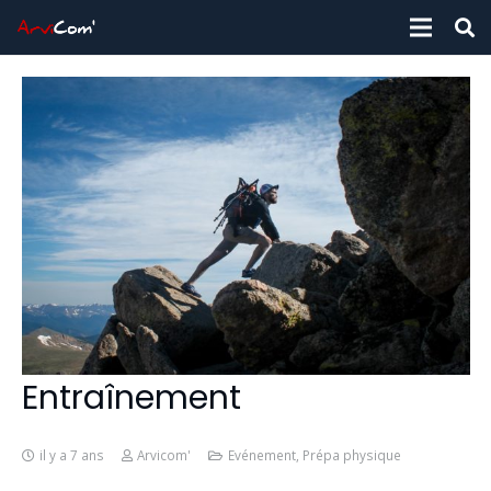
Entraînement
il y a 7 ans
Arvicom'
Evénement
,
Prépa physique