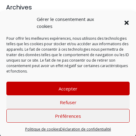
Archives
juin 2019
Gérer le consentement aux
mars 2016
cookies
décembre 2013
Pour offrir les meilleures expériences, nous utilisons des technologies
septembre 2013
telles que les cookies pour stocker et/ou accéder aux informations des
juillet 2013
appareils. Le fait de consentir à ces technologies nous permettra de
traiter des données telles que le comportement de navigation ou les ID
uniques sur ce site. Le fait de ne pas consentir ou de retirer son
Catégories
consentement peut avoir un effet négatif sur certaines caractéristiques
et fonctions.
Evénement
Non classé
Accepter
Nutrition
Parcours
Refuser
Prépa physique
Préférences
Mentions légales
| © 2022 |
Politique de
confidentialité
Politique de cookies
Déclaration de confidentialité