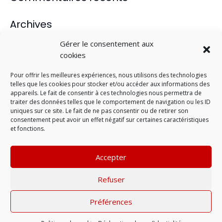
Archives
juin 2019
Gérer le consentement aux
mars 2016
cookies
décembre 2013
Pour offrir les meilleures expériences, nous utilisons des technologies
septembre 2013
telles que les cookies pour stocker et/ou accéder aux informations des
juillet 2013
appareils. Le fait de consentir à ces technologies nous permettra de
traiter des données telles que le comportement de navigation ou les ID
uniques sur ce site. Le fait de ne pas consentir ou de retirer son
Catégories
consentement peut avoir un effet négatif sur certaines caractéristiques
et fonctions.
Evénement
Non classé
Accepter
Nutrition
Parcours
Refuser
Prépa physique
Préférences
Mentions légales
| © 2022 |
Politique de
confidentialité