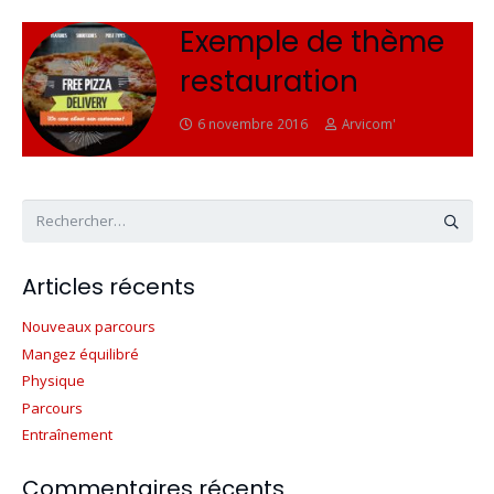
Exemple de thème
restauration
6 novembre 2016
Arvicom'
Rechercher :
Articles récents
Nouveaux parcours
Mangez équilibré
Physique
Parcours
Entraînement
Commentaires récents