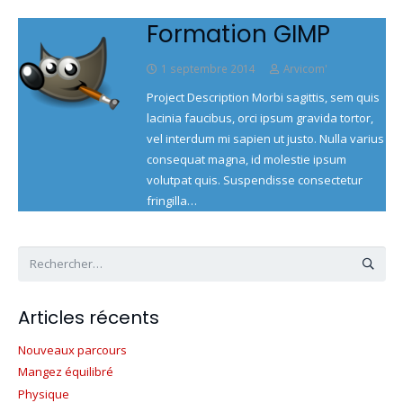
Formation GIMP
1 septembre 2014
Arvicom'
Project Description Morbi sagittis, sem quis
lacinia faucibus, orci ipsum gravida tortor,
vel interdum mi sapien ut justo. Nulla varius
consequat magna, id molestie ipsum
volutpat quis. Suspendisse consectetur
fringilla…
Rechercher :
Articles récents
Nouveaux parcours
Mangez équilibré
Physique