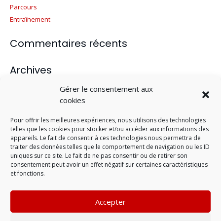
Parcours
Entraînement
Commentaires récents
Archives
juin 2019
Gérer le consentement aux
cookies
mars 2016
décembre 2013
Pour offrir les meilleures expériences, nous utilisons des technologies
septembre 2013
telles que les cookies pour stocker et/ou accéder aux informations des
juillet 2013
appareils. Le fait de consentir à ces technologies nous permettra de
traiter des données telles que le comportement de navigation ou les ID
uniques sur ce site. Le fait de ne pas consentir ou de retirer son
Catégories
consentement peut avoir un effet négatif sur certaines caractéristiques
et fonctions.
Evénement
Non classé
Accepter
Nutrition
Parcours