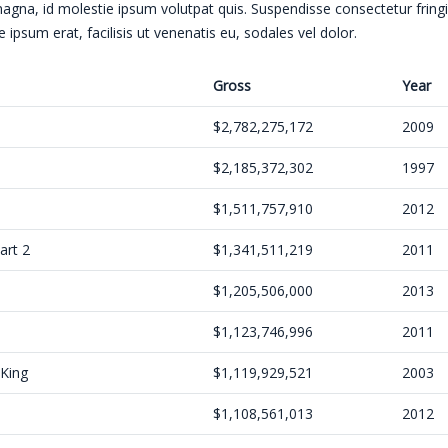
agna, id molestie ipsum volutpat quis. Suspendisse consectetur fringi
 ipsum erat, facilisis ut venenatis eu, sodales vel dolor.
Gross
Year
$2,782,275,172
2009
$2,185,372,302
1997
$1,511,757,910
2012
art 2
$1,341,511,219
2011
$1,205,506,000
2013
$1,123,746,996
2011
 King
$1,119,929,521
2003
$1,108,561,013
2012