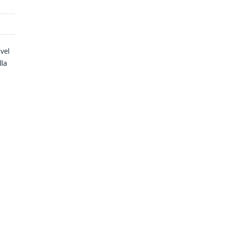
 vel
lla