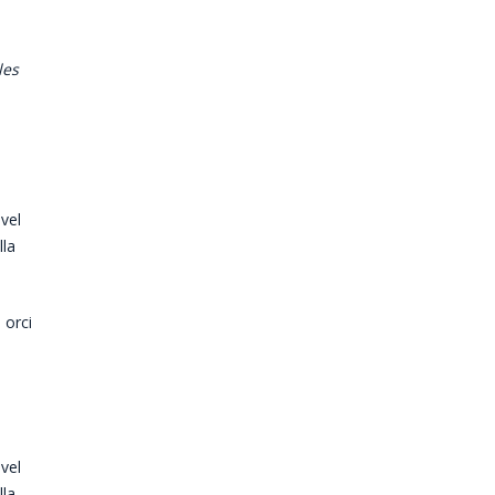
les
 vel
lla
 orci
 vel
lla