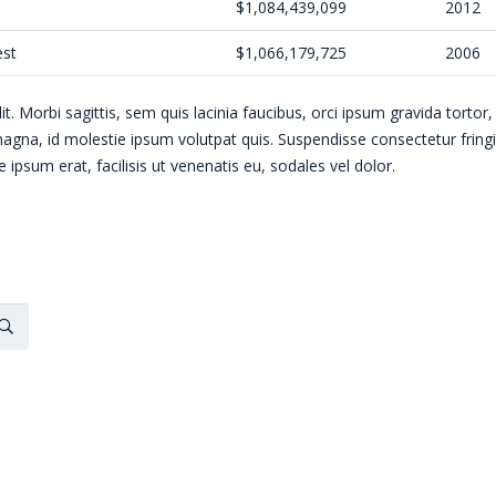
$1,084,439,099
2012
est
$1,066,179,725
2006
. Morbi sagittis, sem quis lacinia faucibus, orci ipsum gravida tortor,
agna, id molestie ipsum volutpat quis. Suspendisse consectetur fringi
 ipsum erat, facilisis ut venenatis eu, sodales vel dolor.