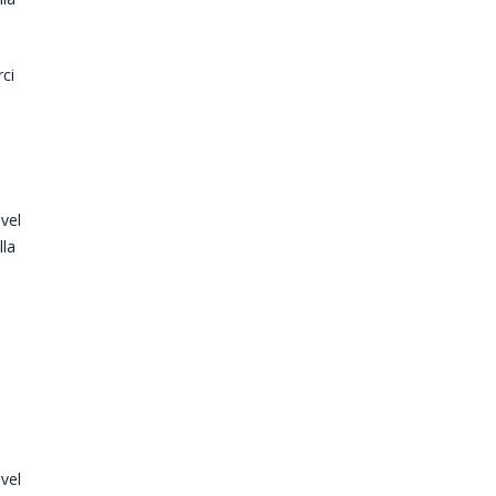
rci
 vel
lla
 vel