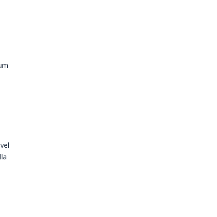
dum
 vel
lla