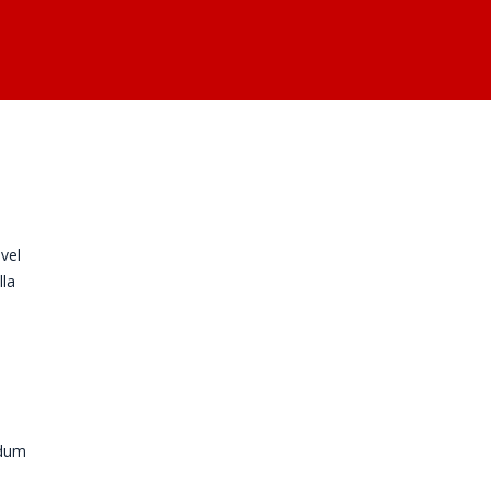
 vel
lla
rdum