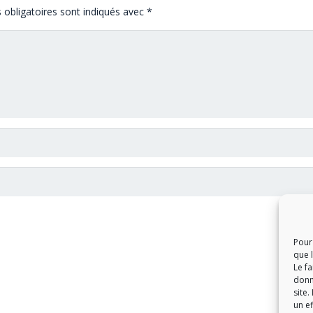
obligatoires sont indiqués avec
*
Pour 
que 
Le f
donn
site.
un ef