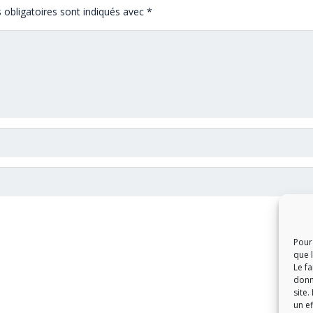
obligatoires sont indiqués avec
*
Pour 
que 
Le f
donn
site.
un ef