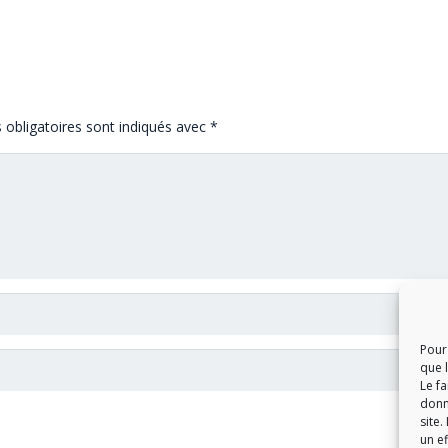
obligatoires sont indiqués avec
*
Pour 
que 
Le f
donn
site.
un ef