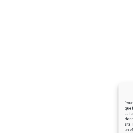
Pour 
que 
Le f
donn
site.
un ef