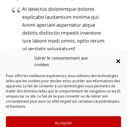
At delectus doloremque dolores
explicabo laudantium minima qui.
Animi aperiam aspernatur atque
debitis distinctio impedit inventore
iure labore modi omnis, optio rerum
ut veritatis voluptatum?
Gérer le consentement aux
Suspendisse consectetur fringilla suctus. Pellentesque
cookies
ipsum erat, facilisis ut venenatis eu, sodales vel dolor. Lorem
ipsum dolor sit amet, consectetur adipiscing elit.
Pour offrir les meilleures expériences, nous utilisons des technologies
telles que les cookies pour stocker et/ou accéder aux informations des
appareils. Le fait de consentir à ces technologies nous permettra de
Extended Info
traiter des données telles que le comportement de navigation ou les ID
uniques sur ce site. Le fait de ne pas consentir ou de retirer son
consentement peut avoir un effet négatif sur certaines caractéristiques
Additional Few Things
et fonctions.
Accepter