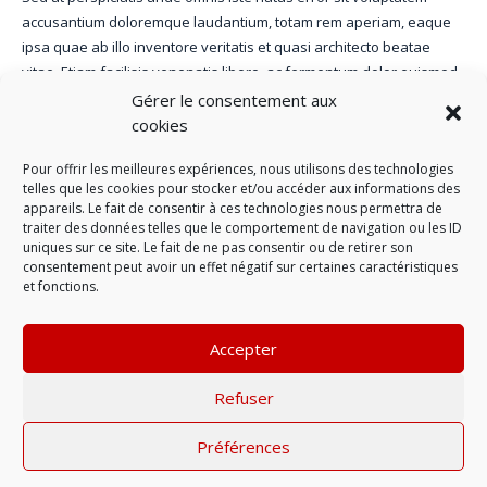
accusantium doloremque laudantium, totam rem aperiam, eaque
ipsa quae ab illo inventore veritatis et quasi architecto beatae
vitae. Etiam facilisis venenatis libero, ac fermentum dolor euismod
in. Phasellus placerat egestas varius.
Gérer le consentement aux
cookies
Nemo enim ipsam voluptatem quia voluptas sit aspernatur aut odit
aut fugit, sed quia consequuntur magni dolores eos qui ratione
Pour offrir les meilleures expériences, nous utilisons des technologies
voluptatem sequi nesciunt. Neque porro quisquam est, qui
telles que les cookies pour stocker et/ou accéder aux informations des
appareils. Le fait de consentir à ces technologies nous permettra de
dolorem ipsum quia dolor sit amet, consectetur, adipisci velit.
traiter des données telles que le comportement de navigation ou les ID
uniques sur ce site. Le fait de ne pas consentir ou de retirer son
consentement peut avoir un effet négatif sur certaines caractéristiques
VIEW PROJECT IN DEPTH
et fonctions.
Accepter
Single Project – 2/3 Image
Single Project – 2/3 Video
Refuser
Préférences
Mentions légales
| © 2022 |
Politique de