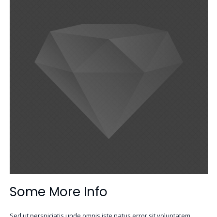
Some More Info
Sed ut perspiciatis unde omnis iste natus error sit voluptatem