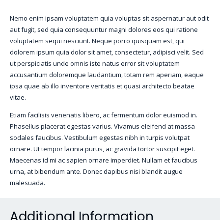
Nemo enim ipsam voluptatem quia voluptas sit aspernatur aut odit
aut fugit, sed quia consequuntur magni dolores eos qui ratione
voluptatem sequi nesciunt. Neque porro quisquam est, qui
dolorem ipsum quia dolor sit amet, consectetur, adipisci velit. Sed
ut perspiciatis unde omnis iste natus error sit voluptatem
accusantium doloremque laudantium, totam rem aperiam, eaque
ipsa quae ab illo inventore veritatis et quasi architecto beatae
vitae.
Etiam facilisis venenatis libero, ac fermentum dolor euismod in.
Phasellus placerat egestas varius. Vivamus eleifend at massa
sodales faucibus. Vestibulum egestas nibh in turpis volutpat
ornare. Ut tempor lacinia purus, ac gravida tortor suscipit eget.
Maecenas id mi ac sapien ornare imperdiet. Nullam et faucibus
urna, at bibendum ante. Donec dapibus nisi blandit augue
malesuada.
Additional Information