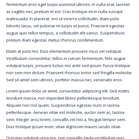
fermentum eros eget turpis euismod ultrices. In nulla erat, laoreet
ac sagittis nec, pretium et est. Cras tristique mi in nulla suscipit
malesuada. In placerat, orci ut viverra sollicitudin, diam justo
lobortis lacus, vel pulvinar mi turpis et purus. Praesent egestas
augue quis tellus tempus, a sollicitudin elit varius. Suspendisse
pretium diam egestas metus rhoncus condimentum.
Etiam at justo leo. Duis elementum posuere risus vel volutpat.
Vestibulum consectetur, tellus in rutrum fermentum, felis augue
volutpat turpis, posuere luctus nisi ante sed ipsum. Fusce tristique
non sem non dictum. Praesent rhoncus tortor sed fringilla molestie.
Sed sit amet sem ultrices, porttitor massa nec, venenatis eros.
Lorem ipsum dolor sit amet, consectetur adipiscing elit. Sed mattis
tincidunt massa, non imperdiet libero pellentesque tincidunt.
Aliquam non nisl quam. Suspendisse egestas nunc in lacinia
pellentesque. Aenean vitae est molestie, auctor sem ac, lacinia
sem. Integer arcu lorem, convallis vel nisi a, feugiat tempor sem.
Duis tristique ipsum enim, vitae dignissim mauris iaculis vitae.
Quisque volutpat urna nisi, non convallis ligula vestibulum quis.