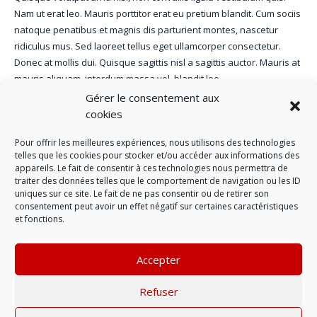
Nam ut erat leo. Mauris porttitor erat eu pretium blandit. Cum sociis
natoque penatibus et magnis dis parturient montes, nascetur
ridiculus mus. Sed laoreet tellus eget ullamcorper consectetur.
Donec at mollis dui. Quisque sagittis nisl a sagittis auctor. Mauris at
mauris aliquam, interdum massa vel, blandit leo.
Gérer le consentement aux
Lorem ipsum dolor sit amet, consectetur adipiscing elit. Integer
cookies
fermentum eros eget turpis euismod ultrices. In nulla erat, laoreet
ac sagittis nec, pretium et est. Cras tristique mi in nulla suscipit
Pour offrir les meilleures expériences, nous utilisons des technologies
malesuada. In placerat, orci ut viverra sollicitudin, diam justo
telles que les cookies pour stocker et/ou accéder aux informations des
appareils. Le fait de consentir à ces technologies nous permettra de
lobortis lacus, vel pulvinar mi turpis et purus. Praesent egestas
traiter des données telles que le comportement de navigation ou les ID
augue quis tellus tempus, a sollicitudin elit varius. Suspendisse
uniques sur ce site. Le fait de ne pas consentir ou de retirer son
pretium diam egestas metus rhoncus condimentum.
consentement peut avoir un effet négatif sur certaines caractéristiques
et fonctions.
Etiam at justo leo. Duis elementum posuere risus vel volutpat.
Vestibulum consectetur, tellus in rutrum fermentum, felis augue
Accepter
volutpat turpis, posuere luctus nisi ante sed ipsum. Fusce tristique
non sem non dictum. Praesent rhoncus tortor sed fringilla molestie.
Refuser
Sed sit amet sem ultrices, porttitor massa nec, venenatis eros.