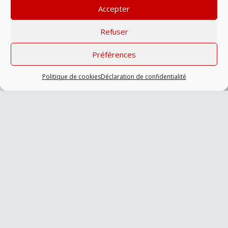
Accepter
Refuser
Préférences
Politique de cookies
Déclaration de confidentialité
John Doe
Responsable hébergements
« Lorem ipsum dolor sit amet, consectetur adipiscing