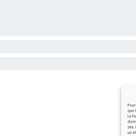
Pour 
que 
Le f
donn
site.
un ef