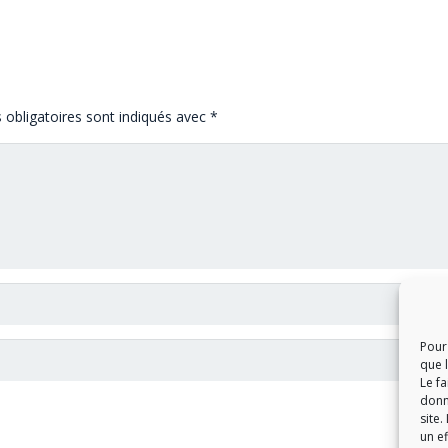
obligatoires sont indiqués avec
*
Pour 
que 
Le f
donn
site.
un ef