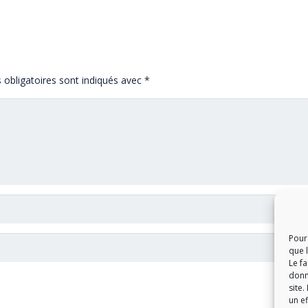
obligatoires sont indiqués avec
*
Pour 
que 
Le f
donn
site.
un ef