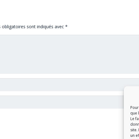
obligatoires sont indiqués avec
*
Pour 
que 
Le f
donn
site.
un ef