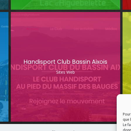
Handisport Club Bassin Aixois
Sites Web
Pour 
que 
Le f
donn