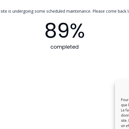
 site is undergoing some scheduled maintenance. Please come back la
89
%
completed
Pour 
que 
Le f
donn
site.
un ef