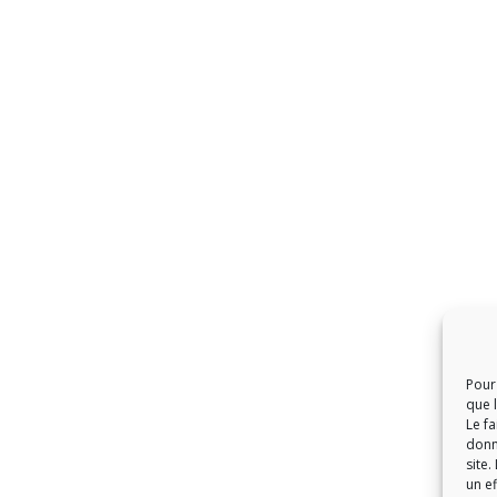
Pour 
que 
Le f
donn
site.
un ef