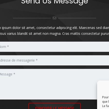
Send Us Message
 ipsum dolor sit amet, consectetur adipiscing elit. Maecenas sed dia
risus varius blandit sit amet non magna. Cras mattis consectetur purus
Pour 
que 
Le f
ENVOYER LE MESSAGE